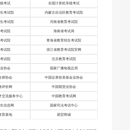
级考试
全国计算机等级考试
别再用同一种方法学各科！这4招让成绩悄悄涨
生考试院
内蒙古自治区教育考试院
别用统一方法学各科！这4招让孩子高效提分
生考试院
河南省教育考试院
5个学科适配技巧，让孩子提分同时瞄准理想专业
考试院
海南省考试局
孩子成绩停滞不前？3步家校联动让提分更轻松
考试院
青海省教育招生考试院
考试院
浙江省教育考试院官网
4步破解家校配合难题，孩子学习效率翻番
考试院
北京教育考试院
填志愿总闹矛盾？3步家校配合选对未来方向
业协会
国家广播电视总局
务师协会
中国证券投资基金业协会
格评价网
中国期货业协会
才交流服务中心
中国教育考试网
生信息网
国家司法考试中心
教育基地
易贸商城