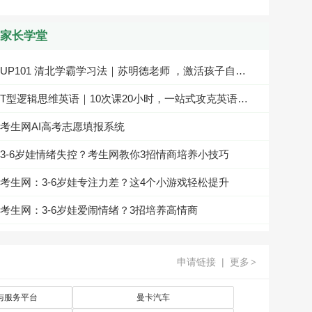
家长学堂
UP101 清北学霸学习法｜苏明德老师 ，激活孩子自主学习力，让家长彻底省心！
T型逻辑思维英语｜10次课20小时，一站式攻克英语学习核心卡点
考生网AI高考志愿填报系统
3-6岁娃情绪失控？考生网教你3招情商培养小技巧
考生网：3-6岁娃专注力差？这4个小游戏轻松提升
考生网：3-6岁娃爱闹情绪？3招培养高情商
考生网：3-6岁孩子爱闹情绪？4个小方法教娃管理情绪
申请链接
|
更多
>
孩子没责任感不诚信？考生网教3-6岁家长4个实用游戏
【家校共育】灯塔型父母：不做孩子的 “掌舵人”，只做人生的 “引路人”
与服务平台
曼卡汽车