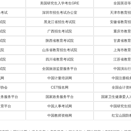
美国研究生入学考生GRE
全国英语等
小学英语口语100个必考句型：What do you usually have for breakfast?
格考试
深圳市招生考试办公室
天津市教育招
小学英语口语100个必考句型：Shall we get together sometime?
试院
黑龙江省招生考试院
安徽省教育招
小学英语口语100个必考句型：Sweet dreams, my darling
试院
广西招生考试院
重庆市教育
小学英语口语100个必考句型：What do you like to eat?
试院
陕西省教育考试院
甘肃省教育
试院
山东省教育招生考试院
上海市教育
小学英语口语100个必考句型：Dinner`s ready. Come and have dinner
试院
四川省教育考试院
江苏省教育
小学英语口语100个必考句型：Who`s she?
试院
全国旅游监督服务平台
中国演出行
试网
中国计量培训网
中国注册税
师协会
CET报名网
全国会计资
政务服务平台
国家政务服务平台
国家卫生健康委人
教育平台
中国人事考试网
中国研究生招
中国教师资格网
红宝山国防