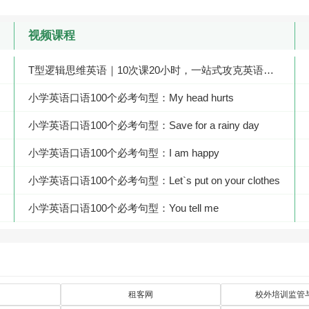
视频课程
T型逻辑思维英语｜10次课20小时，一站式攻克英语学习核心卡点
小学英语口语100个必考句型：My head hurts
小学英语口语100个必考句型：Save for a rainy day
小学英语口语100个必考句型：I am happy
小学英语口语100个必考句型：Let`s put on your clothes
小学英语口语100个必考句型：You tell me
小学英语口语100个必考句型：Let`s watch TV
小学英语口语100个必考句型：My throat is killing me
小学英语口语100个必考句型：Time to get up
租客网
校外培训监管