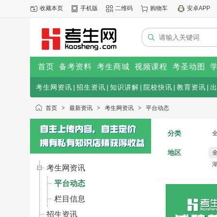
收藏本页
手机版
二维码
购物车
安卓APP
首页
备考资料
考生商城
视频课程
考圣动图
考生网资讯
|
招生资讯
|
知识讲解
|
院校快讯
|
教育资讯
|
首页
>
最新资讯
>
考生网资讯
>
平台动态
分类
地区
考生网资讯
平台动态
栏目信息
招生资讯