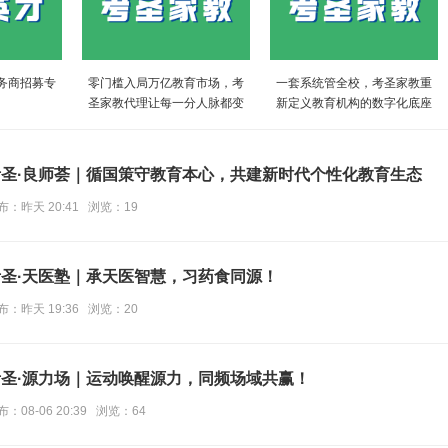
务商招募专
零门槛入局万亿教育市场，考
一套系统管全校，考圣家教重
圣家教代理让每一分人脉都变
新定义教育机构的数字化底座
现金
考圣·良师荟｜循国策守教育本心，共建新时代个性化教育生态
布：昨天 20:41 浏览：19
考圣·天医塾｜承天医智慧，习药食同源！
布：昨天 19:36 浏览：20
考圣·源力场｜运动唤醒源力，同频场域共赢！
布：08-06 20:39 浏览：64