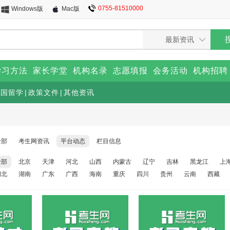
0755-81510000
Windows版
Mac版
学习方法
家长学堂
机构名录
志愿填报
会务活动
机构招聘
出国留学
|
政策文件
|
其他资讯
全部
考生网资讯
平台动态
栏目信息
全部
北京
天津
河北
山西
内蒙古
辽宁
吉林
黑龙江
上
湖北
湖南
广东
广西
海南
重庆
四川
贵州
云南
西藏