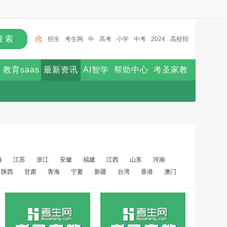
招生
考生网
中
高考
小学
中考
2024
高校招
生
北京
2025
教育saas
最新资讯
AI智学
帮助中心
考圣家教
海
江苏
浙江
安徽
福建
江西
山东
河南
陕西
甘肃
青海
宁夏
新疆
台湾
香港
澳门