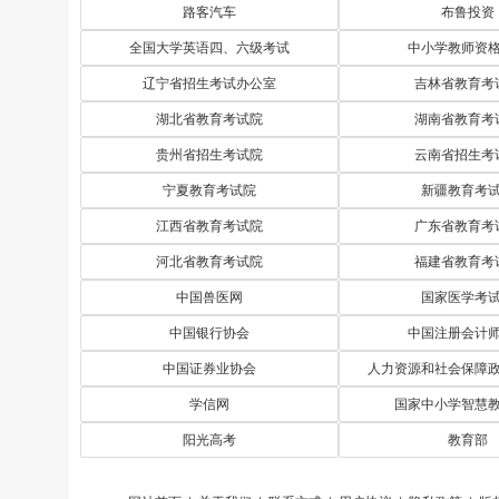
路客汽车
布鲁投资
与轴对称图形有关的辅助线作法例2
全国大学英语四、六级考试
中小学教师资
与轴对称图形有关的辅助线作法例1
辽宁省招生考试办公室
吉林省教育考
与翻折有关的辅助线作法例2
湖北省教育考试院
湖南省教育考
与翻折有关的辅助线作法例1
贵州省招生考试院
云南省招生考
宁夏教育考试院
新疆教育考
与中点有关的辅助线例4
江西省教育考试院
广东省教育考
与中点有关的辅助线例3
河北省教育考试院
福建省教育考
中国兽医网
国家医学考
中国银行协会
中国注册会计
中国证券业协会
人力资源和社会保障
学信网
国家中小学智慧
阳光高考
教育部