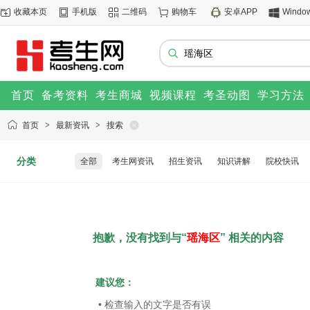
收藏本页
手机版
二维码
购物车
安卓APP
Windo
首页
备考资料
考生商城
视频课程
考圣动图
学习方法
首页
>
最新资讯
>
搜索
分类
全部
考生网资讯
招生资讯
知识讲解
院校快讯
抱歉，没有找到与“
瑶海区
” 相关的内容
建议您：
• 检查输入的文字是否有误